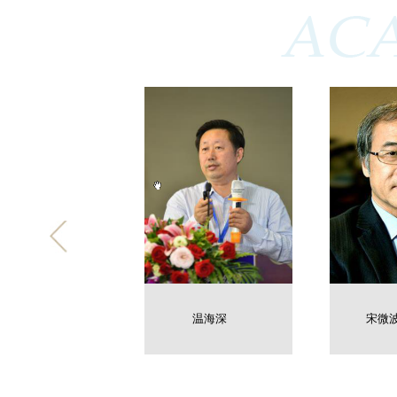
潘鲁青
温海深
宋微