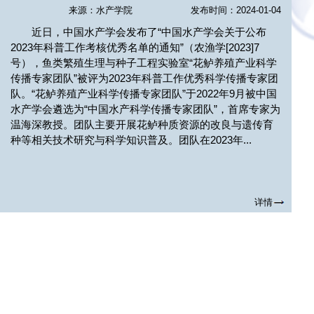
来源：水产学院
发布时间：2024-01-04
近日，中国水产学会发布了“中国水产学会关于公布
2023年科普工作考核优秀名单的通知”（农渔学[2023]7
号），鱼类繁殖生理与种子工程实验室“花鲈养殖产业科学
传播专家团队”被评为2023年科普工作优秀科学传播专家团
队。“花鲈养殖产业科学传播专家团队”于2022年9月被中国
水产学会遴选为“中国水产科学传播专家团队”，首席专家为
温海深教授。团队主要开展花鲈种质资源的改良与遗传育
成功举办《渔用微生物开发应
实验室艾庆辉教授应邀参
种等相关技术研究与科学知识普及。团队在2023年...
用与...
“The...
渔用微生物是指改善水产养
实验室艾庆辉教授应邀
殖环境、促进水产动物健康生长
加“The 5th workshop on lipid
和防控疫病的有益微生物；尾水
and nutrition and metabolism
治理是利用物...
aquatic a...
详情